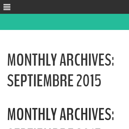
INICIO
BIO
FORMACIÓN
DOCENCIA
MONTHLY ARCHIVES:
INVESTIGACIÓN
PUBLICACIONES
SEPTIEMBRE 2015
CONGRESOS
PASATIEMPOS
BLOG
CONTACTO
MONTHLY ARCHIVES: