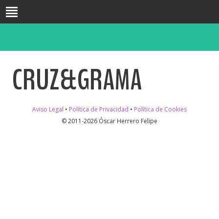
INICIO
BIO
CRUZ&GRAMA
FORMACIÓN
DOCENCIA
INVESTIGACIÓN
Aviso Legal
•
Política de Privacidad
•
Política de Cookies
PUBLICACIONES
© 2011-2026 Óscar Herrero Felipe
CONGRESOS
PASATIEMPOS
BLOG
CONTACTO