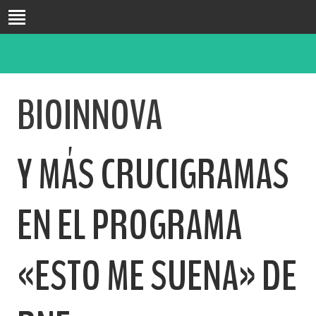
INICIO
BIO
BIOINNOVA
FORMACIÓN
DOCENCIA
INVESTIGACIÓN
Y MÁS CRUCIGRAMAS
PUBLICACIONES
CONGRESOS
PASATIEMPOS
EN EL PROGRAMA
BLOG
CONTACTO
«ESTO ME SUENA» DE