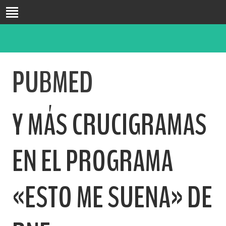
INICIO
BIO
PUBMED
FORMACIÓN
DOCENCIA
INVESTIGACIÓN
Y MÁS CRUCIGRAMAS
PUBLICACIONES
CONGRESOS
PASATIEMPOS
EN EL PROGRAMA
BLOG
CONTACTO
«ESTO ME SUENA» DE