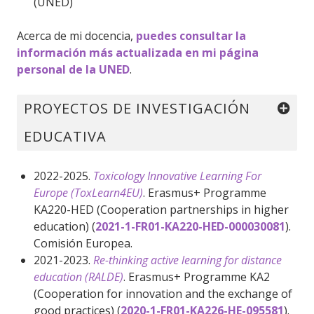
(UNED)
Acerca de mi docencia,
puedes consultar la
información más actualizada en mi página
personal de la UNED
.
PROYECTOS DE INVESTIGACIÓN
EDUCATIVA
2022-2025.
Toxicology Innovative Learning For
Europe (ToxLearn4EU)
. Erasmus+ Programme
KA220-HED (Cooperation partnerships in higher
education) (
2021-1-FR01-KA220-HED-000030081
).
Comisión Europea.
2021-2023.
Re-thinking active learning for distance
education (RALDE)
. Erasmus+ Programme KA2
(Cooperation for innovation and the exchange of
good practices) (
2020-1-FR01-KA226-HE-095581
).