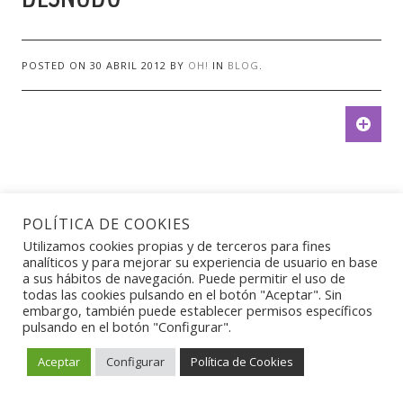
POSTED ON
30 ABRIL 2012
BY
OH!
IN
BLOG
.
Aviso Legal
•
Política de Privacidad
•
Política de Cookies
POLÍTICA DE COOKIES
© 2011-2026 Óscar Herrero Felipe
Utilizamos cookies propias y de terceros para fines
analíticos y para mejorar su experiencia de usuario en base
a sus hábitos de navegación. Puede permitir el uso de
todas las cookies pulsando en el botón "Aceptar". Sin
embargo, también puede establecer permisos específicos
pulsando en el botón "Configurar".
Aceptar
Configurar
Política de Cookies